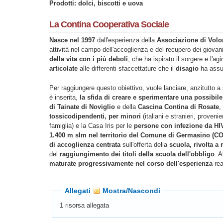
Prodotti: dolci, biscotti e uova
La Contina Cooperativa Sociale
Nasce nel 1997
dall'esperienza della
Associazione di Volo
attività nel campo dell'accoglienza e del recupero dei giova
della vita con i più deboli
, che ha ispirato il sorgere e l'a
articolate
alle differenti sfaccettature che il
disagio
ha ass
Per raggiungere questo obiettivo, vuole lanciare, anzitutto a s
è inserita,
la sfida di creare e sperimentare una possibil
di Tainate di Noviglio
e della
Cascina Contina di Rosate
,
tossicodipendenti, per minori
(italiani e stranieri, proven
famiglia) e la Casa Iris per le
persone con infezione da HI
1.400 m slm nel territorio del Comune di Germasino (CO)
di accoglienza centrata
sull'offerta della
scuola, rivolta a 
del
raggiungimento dei titoli della scuola dell'obbligo
. 
maturate progressivamente nel corso dell'esperienza
rea
Allegati
Mostra/Nascondi
1 risorsa allegata