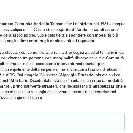
ntariato Comunità Agricola Tainate
, che ha
iniziato nel 1981
la propria
ni tossicodipendenti. Con lo stesso
spirito di fondo
, la
condivisione
gire della associazione, vuole cercare di
rispondere con modalità più
unto
negli ultimi anni tra gli adolescenti ed i giovani
.
e stessa, così come alle altre realtà di accoglienza ed al territorio in cui
e convivenza tra persone con marginalità diverse
nelle due
Comunità
 all'interno delle quali
coesistono interventi residenziali per
ienti principalmente dall'area penale, ma anche con situazioni di abuso in
V e AIDS
.
Dal maggio '04
presso l'
Alpeggio Brunedo
, situato a circa
 nell'Alto Lario Occidentale
, sta sperimentando una
nuova modalità
minori, principalmente stranieri
, che necessitano di
alfabetizzazione
e
Alla base di questa strategia di intervento stanno alcune
convinzioni
lizzata in questi decenni: