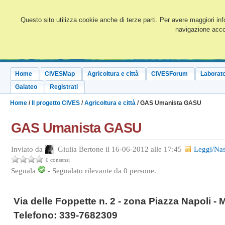
Questo sito utilizza cookie anche di terze parti. Per avere maggiori inf
navigazione accon
Home
CIVESMap
Agricoltura e città
CIVESForum
Laborato
Galateo
Registrati
Home
/
Il progetto CIVES
/
Agricoltura e città
/ GAS Umanista GASU
GAS Umanista GASU
Inviato da
Giulia Bertone il 16-06-2012 alle 17:45
Leggi/Na
0 consensi
Segnala
-
Segnalato rilevante da
0
persone.
Via delle Foppette n. 2 - zona Piazza Napoli - 
Telefono: 339-7682309