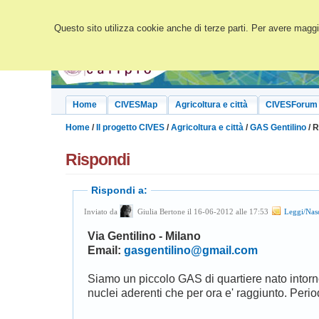
Questo sito utilizza cookie anche di terze parti. Per avere maggio
Home
CIVESMap
Agricoltura e città
CIVESForum
Home
/
Il progetto CIVES
/
Agricoltura e città
/
GAS Gentilino
/ R
Rispondi
Rispondi a:
Inviato da
Giulia Bertone il 16-06-2012 alle 17:53
Leggi/Nas
Via Gentilino - Milano
Email:
gasgentilino@gmail.com
Siamo un piccolo GAS di quartiere nato intorno
nuclei aderenti che per ora e' raggiunto. Peri