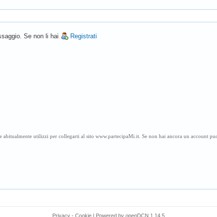
saggio. Se non li hai
Registrati
 abitualmente utilizzi per collegarti al sito www.partecipaMi.it. Se non hai ancora un account puoi
Privacy
-
Cookie
|
Powered by
openDCN
1.14.5