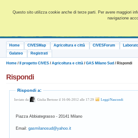
Questo sito utilizza cookie anche di terze parti. Per avere maggiori inf
navigazione accon
Home
CIVESMap
Agricoltura e città
CIVESForum
Laborato
Galateo
Registrati
Home
/
Il progetto CIVES
/
Agricoltura e città
/
GAS Milano Sud
/ Rispondi
Rispondi
Rispondi a:
Inviato da
Giulia Bertone il 16-06-2012 alle 17:29
Leggi/Nascondi
Piazza Abbiategrasso - 20141 Milano
Email:
gasmilanosud@yahoo.it